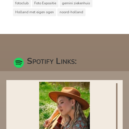
fotoclub
Foto Expositie
gemini ziekenhuis
Holland met eigen ogen
noord-holland
Spotify Links: